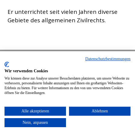
Er unterrichtet seit vielen Jahren diverse
Gebiete des allgemeinen Zivilrechts.
Datenschutz
Impressum
Datenschutzbestimmungen
©
2026,
Webdesign Markersdorf
Wir verwenden Cookies
Zurück zum Seiteninhalt
Wir können diese zur Analyse unserer Besucherdaten platzieren, um unsere Webseite zu
verbessern, personalisierte Inhalte anzuzeigen und Ihnen ein großartiges Webseiten-
Erlebnis zu bieten. Für weitere Informationen zu den von uns verwendeten Cookies
öffnen Sie die Einstellungen.
Alle akzeptieren
Ablehnen
Nein, anpassen